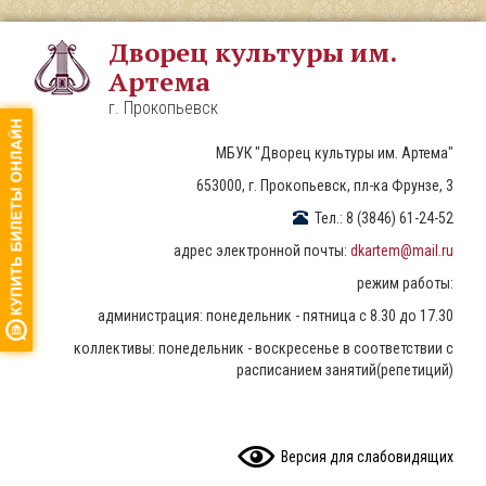
Перейти
к
Дворец культуры им.
основному
Артема
содержанию
г. Прокопьевск
МБУК "Дворец культуры им. Артема"
653000, г. Прокопьевск, пл-ка Фрунзе, 3
Тел.: 8 (3846) 61-24-52
адрес электронной почты:
dkartem@mail.ru
режим работы:
администрация: понедельник - пятница с 8.30 до 17.30
коллективы: понедельник - воскресенье в соответствии с
расписанием занятий(репетиций)
READ CONTENT
Версия для слабовидящих