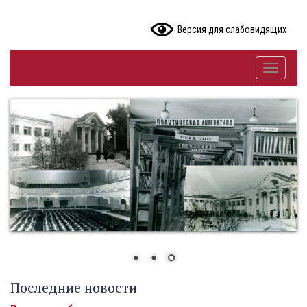
READ CONTENT
Версия для слабовидящих
Toggle
navigati
Последние новости