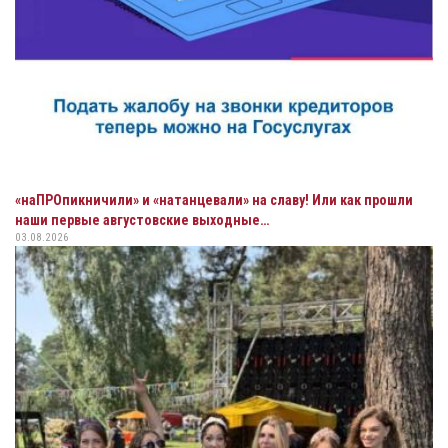
«наПРОпикничили» и «натанцевали» на славу! Или как прошли
наши первые августовские выходные…
03.08.2026