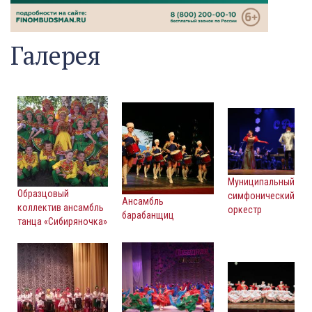
Галерея
Муниципальный
Образцовый
симфонический
Ансамбль
коллектив ансамбль
оркестр
барабанщиц
танца «Сибиряночка»