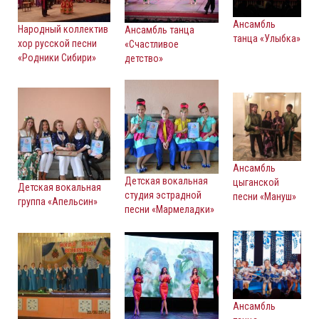
Ансамбль
Народный коллектив
Ансамбль танца
танца «Улыбка»
хор русской песни
«Счастливое
«Родники Сибири»
детство»
Ансамбль
Детская вокальная
цыганской
Детская вокальная
студия эстрадной
песни «Мануш»
группа «Апельсин»
песни «Мармеладки»
Ансамбль