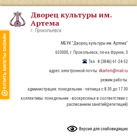
Перейти
к
Дворец культуры им.
основному
Артема
содержанию
г. Прокопьевск
МБУК "Дворец культуры им. Артема"
653000, г. Прокопьевск, пл-ка Фрунзе, 3
Тел.: 8 (3846) 61-24-52
адрес электронной почты:
dkartem@mail.ru
режим работы:
администрация: понедельник - пятница с 8.30 до 17.30
коллективы: понедельник - воскресенье в соответствии с
расписанием занятий(репетиций)
READ CONTENT
Версия для слабовидящих