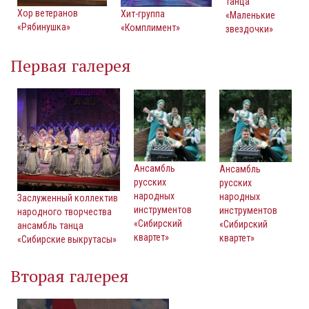
танца
Хор ветеранов
Хит-группа
«Маленькие
«Рябинушка»
«Комплимент»
звездочки»
Первая галерея
Ансамбль
Ансамбль
русских
русских
народных
народных
Заслуженный коллектив
инструментов
инструментов
народного творчества
«Сибирский
«Сибирский
ансамбль танца
квартет»
квартет»
«Сибирские выкрутасы»
Вторая галерея