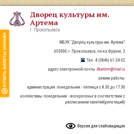
Перейти
к
Дворец культуры им.
основному
Артема
содержанию
г. Прокопьевск
МБУК "Дворец культуры им. Артема"
653000, г. Прокопьевск, пл-ка Фрунзе, 3
Тел.: 8 (3846) 61-24-52
адрес электронной почты:
dkartem@mail.ru
режим работы:
администрация: понедельник - пятница с 8.30 до 17.30
коллективы: понедельник - воскресенье в соответствии с
расписанием занятий(репетиций)
READ CONTENT
Версия для слабовидящих