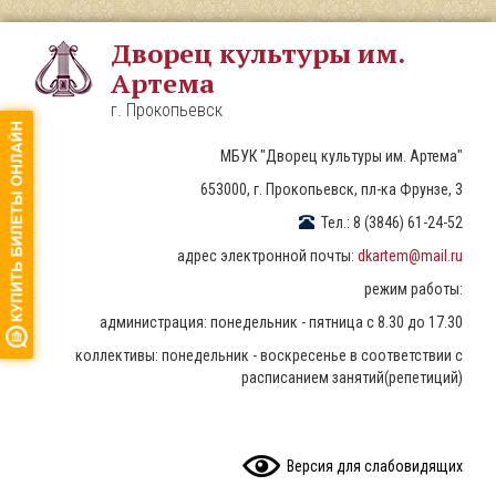
Перейти
к
Дворец культуры им.
основному
Артема
содержанию
г. Прокопьевск
МБУК "Дворец культуры им. Артема"
653000, г. Прокопьевск, пл-ка Фрунзе, 3
Тел.: 8 (3846) 61-24-52
адрес электронной почты:
dkartem@mail.ru
режим работы:
администрация: понедельник - пятница с 8.30 до 17.30
коллективы: понедельник - воскресенье в соответствии с
расписанием занятий(репетиций)
READ CONTENT
Версия для слабовидящих