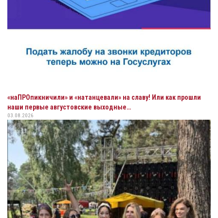
«наПРОпикничили» и «натанцевали» на славу! Или как прошли
наши первые августовские выходные…
03.08.2026