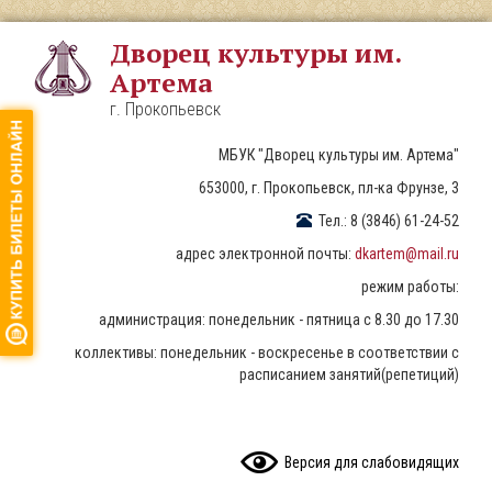
Перейти
к
Дворец культуры им.
основному
Артема
содержанию
г. Прокопьевск
МБУК "Дворец культуры им. Артема"
653000, г. Прокопьевск, пл-ка Фрунзе, 3
Тел.: 8 (3846) 61-24-52
адрес электронной почты:
dkartem@mail.ru
режим работы:
администрация: понедельник - пятница с 8.30 до 17.30
коллективы: понедельник - воскресенье в соответствии с
расписанием занятий(репетиций)
READ CONTENT
Версия для слабовидящих