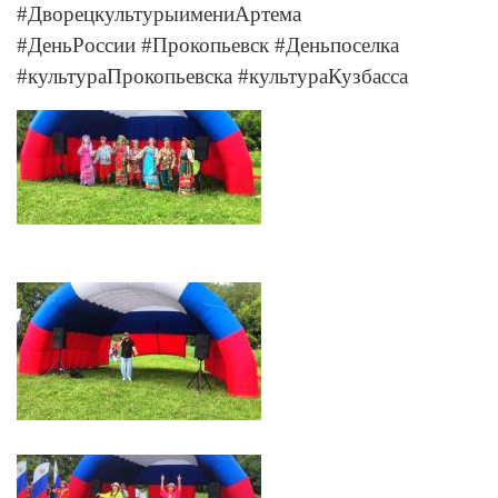
#ДворецкультурыимениАртема
#ДеньРоссии #Прокопьевск #Деньпоселка
#культураПрокопьевска #культураКузбасса