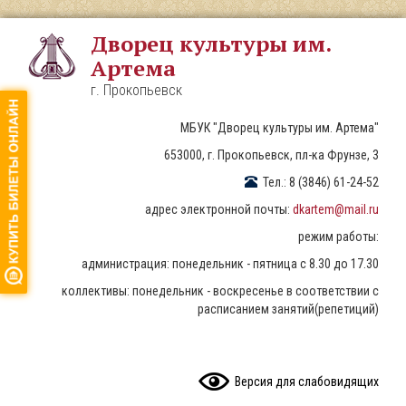
Перейти
к
Дворец культуры им.
основному
Артема
содержанию
г. Прокопьевск
МБУК "Дворец культуры им. Артема"
653000, г. Прокопьевск, пл-ка Фрунзе, 3
Тел.: 8 (3846) 61-24-52
адрес электронной почты:
dkartem@mail.ru
режим работы:
администрация: понедельник - пятница с 8.30 до 17.30
коллективы: понедельник - воскресенье в соответствии с
расписанием занятий(репетиций)
READ CONTENT
Версия для слабовидящих